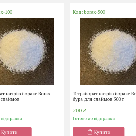
ax-100
borax-500
ат натрію боракс Borax
Тетраборат натрію боракс B
 слаймов
бура для слаймов 500 г
200 ₴
о відправки
Готово до відправки
Купити
Купити