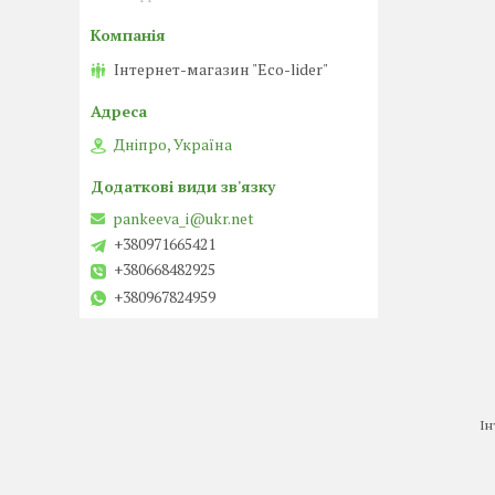
Інтернет-магазин "Eco-lider"
Дніпро, Україна
pankeeva_i@ukr.net
+380971665421
+380668482925
+380967824959