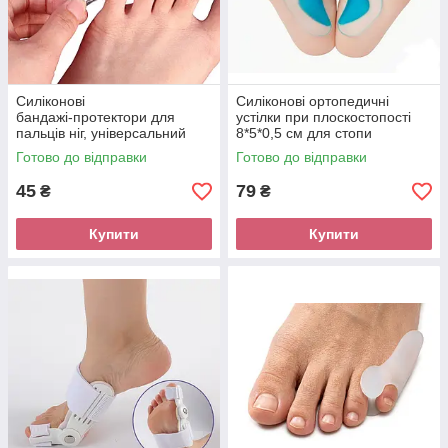
Силіконові
Силіконові ортопедичні
бандажі‑протектори для
устілки при плоскостопості
пальців ніг, універсальний
8*5*0,5 см для стопи
розмір, набір 10 шт
Готово до відправки
Готово до відправки
45
79
₴
₴
Купити
Купити