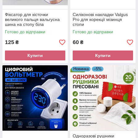
Фіксатор для кісточки
Силіконові накладки Valgus
великого пальця вальгусна
Pro для корекції мізинця
шина на стопу біла
стопи
універсальна
Готово до відправки
Готово до відправки
125
60
₴
₴
Купити
Купити
Новинка
–5%
Одноразові рушники