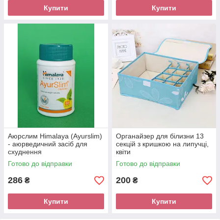
Купити
Купити
Аюрслим Himalaya (Ayurslim)
Органайзер для білизни 13
- аюрведичний засіб для
секцій з кришкою на липучці,
схуднення
квіти
Готово до відправки
Готово до відправки
286
200
₴
₴
Купити
Купити