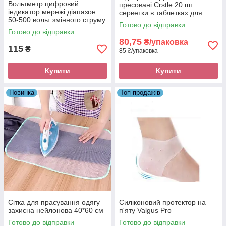
Вольтметр цифровий
пресовані Crstle 20 шт
індикатор мережі діапазон
серветки в таблетках для
50-500 вольт змінного струму
подорожей обличчя тіла рук і
Готово до відправки
гігієни 100% бавовна білі
Готово до відправки
80,75
₴/упаковка
115
₴
85 ₴/упаковка
Купити
Купити
Новинка
Топ продажів
Сітка для прасування одягу
Силіконовий протектор на
захисна нейлонова 40*60 см
п'яту Valgus Pro
Готово до відправки
Готово до відправки