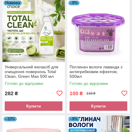
Новинка
–9%
Універсальний екозасіб для
Поглинач вологи лаванда з
очищення поверхонь Total
антигрибковим ефектом,
Clean, Green Max 500 мл
500мл
Готово до відправки
Готово до відправки
282
100
₴
₴
110 ₴
Купити
Купити
–10%
–9%