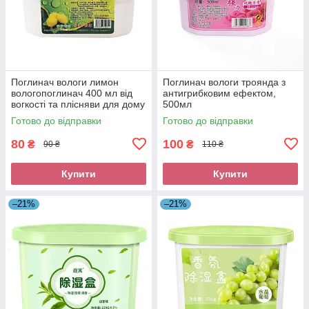
Поглинач вологи лимон
Поглинач вологи троянда з
вологопоглинач 400 мл від
антигрибковим ефектом,
вогкості та плісняви ​​для дому
500мл
Готово до відправки
Готово до відправки
80
100
₴
₴
90 ₴
110 ₴
Купити
Купити
–21%
–21%