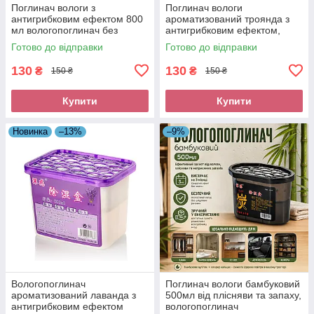
Поглинач вологи з
Поглинач вологи
антигрибковим ефектом 800
ароматизований троянда з
мл вологопоглинач без
антигрибковим ефектом,
запаху
800мл
Готово до відправки
Готово до відправки
130
130
₴
₴
150 ₴
150 ₴
Купити
Купити
Новинка
–13%
–9%
Вологопоглинач
Поглинач вологи бамбуковий
ароматизований лаванда з
500мл від плісняви та запаху,
антигрибковим ефектом
вологопоглинач