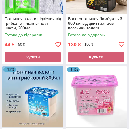
Поглинач вологи підвісний від
Вологопоглинач бамбуковий
грибка та плісняви ​​для
800 мл від цвілі і запахів
шафи, 200мл
поглинач вологи
антигрибковий
Готово до відправки
Готово до відправки
44
130
₴
₴
50 ₴
150 ₴
Купити
Купити
–13%
–13%