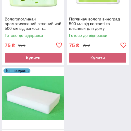
Вологопоглинач
Поглинач вологи виноград
ароматизований зелений чай
500 мл від вогкості та
500 мл від вогкості та
плісняви ​​для дому
плісняви ​​для дому.
Готово до відправки
Готово до відправки
75
75
₴
₴
95 ₴
95 ₴
Купити
Купити
Топ продажів