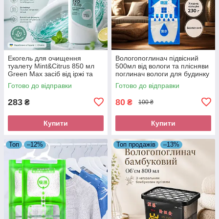
Екогель для очищення
Вологопоглинач підвісний
туалету Mint&Citrus 850 мл
500мл від вологи та плісняви
Green Max засіб від іржі та
поглинач вологи для будинку
вапняного нальоту
авто
Готово до відправки
Готово до відправки
283
80
₴
₴
100 ₴
Купити
Купити
Топ
–12%
Топ продажів
–13%