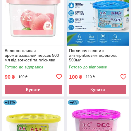
Вологопоглинач
Поглинач вологи з
ароматизований персик 500
антигрибковим ефектом,
мл від вогкості та плісняви ​​
500мл
для дому.
Готово до відправки
Готово до відправки
90
100
₴
₴
100 ₴
110 ₴
Купити
Купити
–11%
–9%