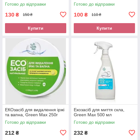
поглинач вологи 800мл
Готово до відправки
Готово до відправки
130
100
₴
₴
150 ₴
110 ₴
Купити
Купити
ЕКОзасіб для видалення іржі
Екозасіб для миття скла,
та вапна, Green Max 250г
Green Max 500 мл
Готово до відправки
Готово до відправки
212
232
₴
₴