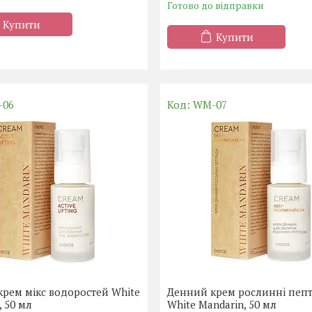
Готово до відправки
Купити
Купити
-06
WM-07
рем мікс водоростей White
Денний крем рослиннi пеп
, 50 мл
White Mandarin, 50 мл