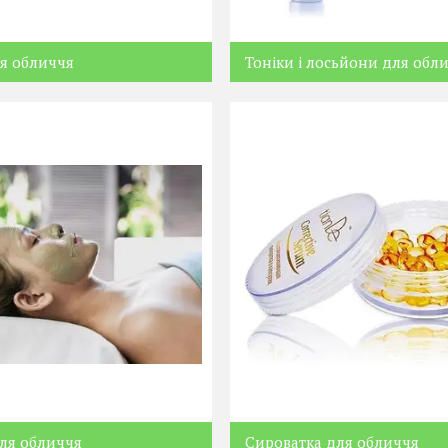
я обличчя
Тоніки і лосьйони для обл
ля обличчя
Сироватка для обличчя