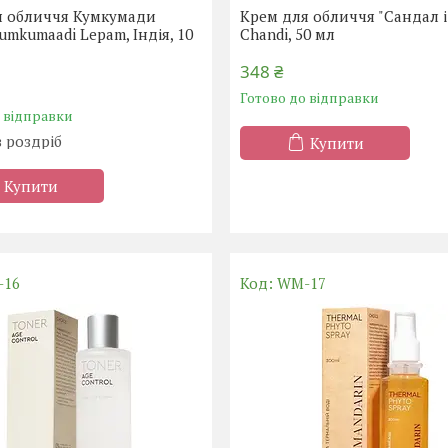
я обличчя Кумкумади
Крем для обличчя "Сандал і
umkumaadi Lepam, Індія, 10
Chandi, 50 мл
348 ₴
Готово до відправки
о відправки
в роздріб
Купити
Купити
-16
WM-17