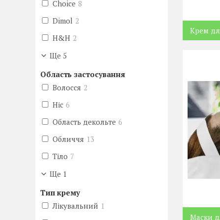
Choice
8
Dimol
2
Крем дл
H&H
2
Ще 5
Область застосування
Волосся
2
Ніс
6
Область декольте
6
Обличчя
13
Тіло
7
Ще 1
Тип крему
Лікувальний
1
Маски д