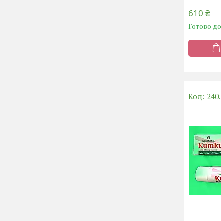
610 ₴
Готово д
240