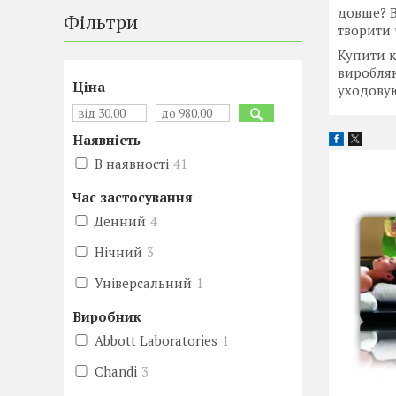
довше? В
Фільтри
творити 
Купити к
виробляю
Ціна
уходовую
Наявність
В наявності
41
Час застосування
Денний
4
Нічний
3
Універсальний
1
Виробник
Abbott Laboratories
1
Chandi
3