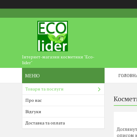
Інтернет-магазин косметики "Eco-
lider"
ГОЛОВН
Товари та послуги
Космет
Про нас
Відгуки
Доставка та оплата
Доглянут
описом к