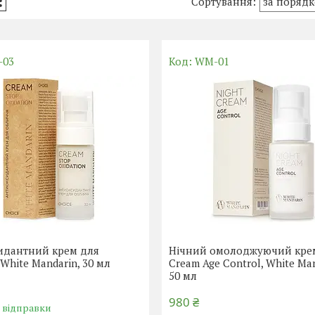
-03
WM-01
идантний крем для
Нічний омолоджуючий крем
White Mandarin, 30 мл
Cream Age Control, White Ma
50 мл
980 ₴
о відправки