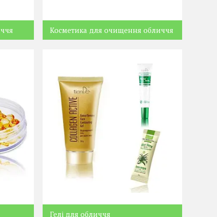
иччя
Косметика для очищення обличчя
Гелі для обличчя