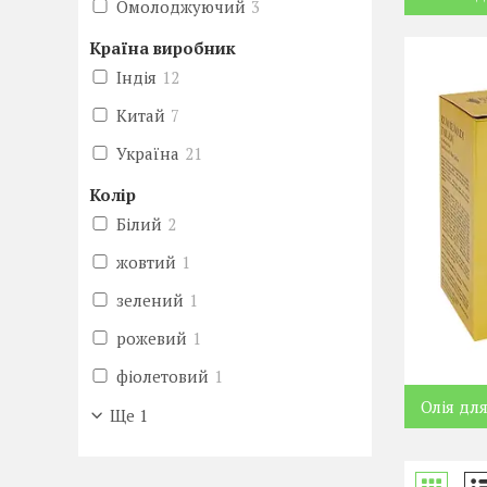
Омолоджуючий
3
Країна виробник
Індія
12
Китай
7
Україна
21
Колір
Білий
2
жовтий
1
зелений
1
рожевий
1
фіолетовий
1
Олія дл
Ще 1