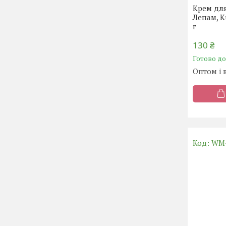
Крем дл
Лепам, K
г
130 ₴
Готово д
Оптом і 
WM