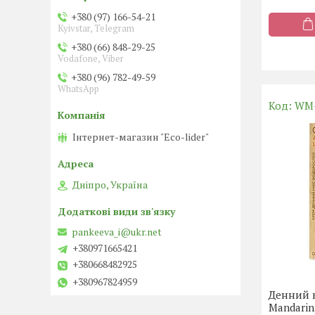
+380 (97) 166-54-21
Kyivstar, Telegram
+380 (66) 848-29-25
Vodafone, Viber
+380 (96) 782-49-59
WhatsApp
WM
Інтернет-магазин "Eco-lider"
Дніпро, Україна
pankeeva_i@ukr.net
+380971665421
+380668482925
+380967824959
Денний к
Mandarin