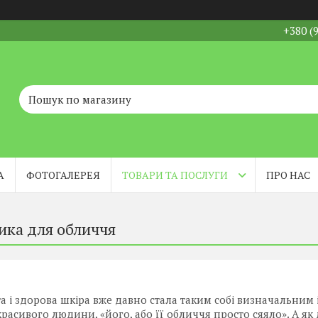
+380 (
А
ФОТОГАЛЕРЕЯ
ТОВАРИ ТА ПОСЛУГИ
ПРО НАС
ика для обличчя
а і здорова шкіра вже давно стала таким собі визначальним 
расивого людини, «його, або її обличчя просто сяяло». А як