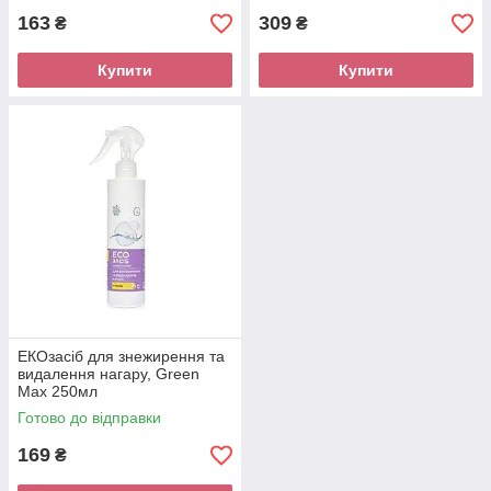
163
309
₴
₴
Купити
Купити
ЕКОзасіб для знежирення та
видалення нагару, Green
Max 250мл
Готово до відправки
169
₴