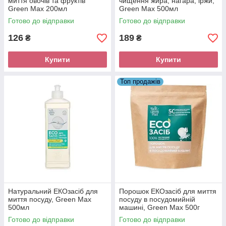
миття овочів та фруктів
чищення жира, нагара, іржи,
Green Max 200мл
Green Max 500мл
Готово до відправки
Готово до відправки
126
189
₴
₴
Купити
Купити
Топ продажів
Натуральний EКОзасіб для
Порошок ЕКОзасіб для миття
миття посуду, Green Max
посуду в посудомийній
500мл
машині, Green Max 500г
Готово до відправки
Готово до відправки