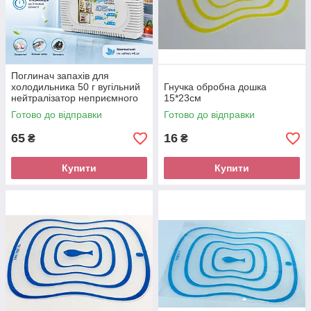
Поглинач запахів для
холодильника 50 г вугільний
Гнучка обробна дошка
нейтралізатор неприємного
15*23см
запаху
Готово до відправки
Готово до відправки
65
16
₴
₴
Купити
Купити