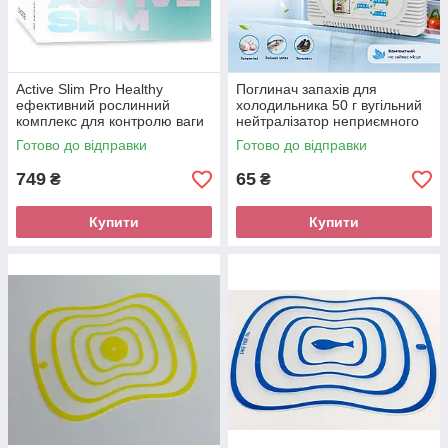
Active Slim Pro Healthy
Поглинач запахів для
ефективний рослинний
холодильника 50 г вугільний
комплекс для контролю ваги
нейтралізатор неприємного
без дієт, Choice
запаху
Готово до відправки
Готово до відправки
749
65
₴
₴
Купити
Купити