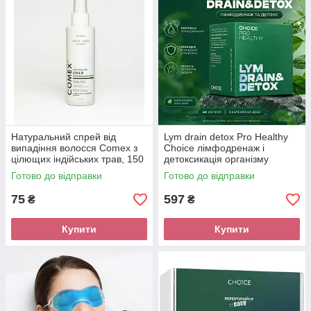
Натуральний спрей від
Lym drain detox Pro Healthy
випадіння волосся Comex з
Choice лімфодренаж і
цілющих індійських трав, 150
детоксикація організму
мл
Готово до відправки
Готово до відправки
75
597
₴
₴
Купити
Купити