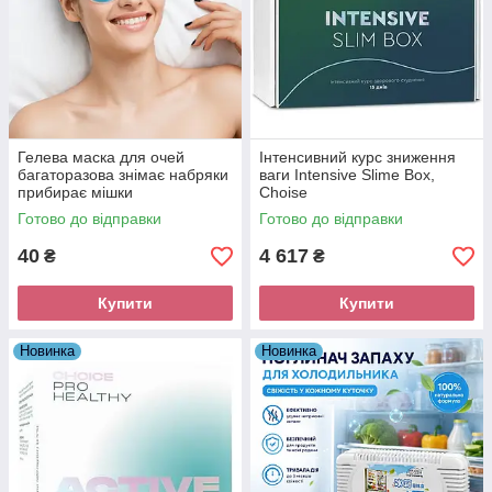
Гелева маска для очей
Інтенсивний курс зниження
багаторазова знімає набряки
ваги Intensive Slime Box,
прибирає мішки
Choise
Готово до відправки
Готово до відправки
40
4 617
₴
₴
Купити
Купити
Новинка
Новинка