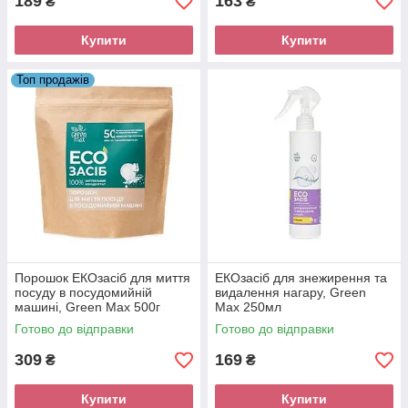
189
163
₴
₴
Купити
Купити
Топ продажів
Порошок ЕКОзасіб для миття
ЕКОзасіб для знежирення та
посуду в посудомийній
видалення нагару, Green
машині, Green Max 500г
Max 250мл
Готово до відправки
Готово до відправки
309
169
₴
₴
Купити
Купити