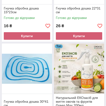
Гнучка обробна дошка
Гнучка обробна дошка 22*31
15*23см
см
Готово до відправки
Готово до відправки
16
26
₴
₴
Купити
Купити
Топ
Натуральний EКОзасіб для
Гнучка обробна дошка 30*41
миття овочів та фруктів
см
Green Max 200мл