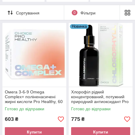
Сортування
0
Фільтри
Новинка
Омега 3-6-9 Omega
Хлорофіл рідкий
Complex+ поліненасичені
концентрований, потужний
жирні кислоти Pro Healthy, 60
природний антиоксидант Pro
капсул
Healthy, 50мл
Готово до відправки
Готово до відправки
603
775
₴
₴
Купити
Купити