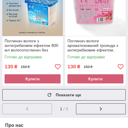
Поглинач вологи з
Поглинач вологи
антигрибковим ефектом 800
ароматизований троянда з
мл вологопоглинач без
антигрибковим ефектом,
запаху
800мл
Готово до відправки
Готово до відправки
130
130
₴
₴
150 ₴
150 ₴
Купити
Купити
Показати ще
1
/ 3
Про нас