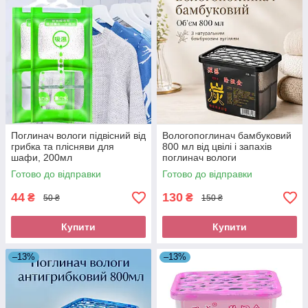
Поглинач вологи підвісний від
Вологопоглинач бамбуковий
грибка та плісняви ​​для
800 мл від цвілі і запахів
шафи, 200мл
поглинач вологи
антигрибковий
Готово до відправки
Готово до відправки
44
130
₴
₴
50 ₴
150 ₴
Купити
Купити
–13%
–13%