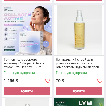
Трипептид морського
Натуральний спрей для
колагену Collagen Active в
розчісування волосся з
стіках, Pro Healthy 15шт
комплексом індійський трав
Comex, 150 мл
Готово до відправки
Готово до відправки
1 296
70
₴
₴
Купити
Купити