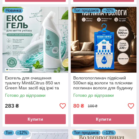
Новинка
Топ продажів
–20%
Екогель для очищення
Вологопоглинач підвісний
туалету Mint&Citrus 850 мл
500мл від вологи та плісняви
Green Max засіб від іржі та
поглинач вологи для будинку
вапняного нальоту
авто
Готово до відправки
Готово до відправки
283
80
₴
₴
100 ₴
Купити
Купити
Топ
–12%
Топ продажів
–13%