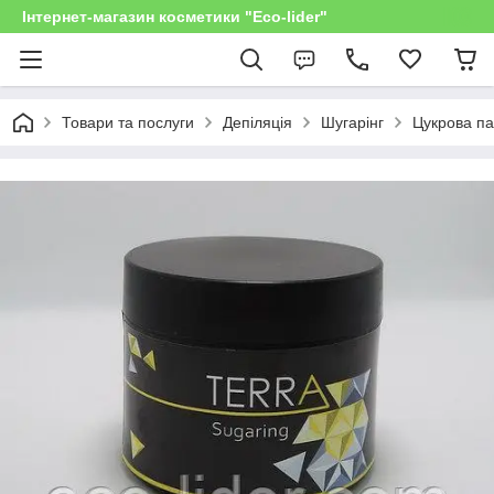
Інтернет-магазин косметики "Eco-lider"
Товари та послуги
Депіляція
Шугарінг
Цукрова п