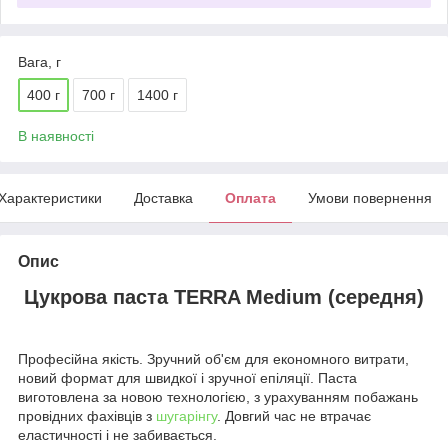
Вага, г
400 г
700 г
1400 г
В наявності
Характеристики
Доставка
Оплата
Умови повернення
Опис
Цукрова паста TERRA Medium (середня)
Професійна якість. Зручний об'єм для економного витрати,
новий формат для швидкої і зручної епіляції. Паста
виготовлена за новою технологією, з урахуванням побажань
провідних фахівців з
шугарінгу
. Довгий час не втрачає
еластичності і не забивається.