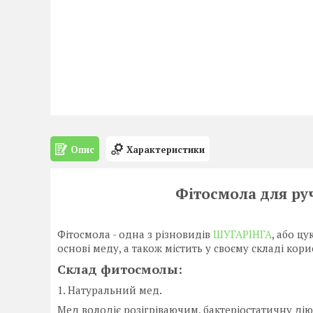
Опис
Характеристики
Фітосмола для руч
Фітосмола - одна з різновидів
ШУГАРІНГА
, або ц
основі меду, а також містить у своєму складі кори
Склад фитосмолы:
1. Натуральний мед.
Мед володіє розігріваючим, бактеріостатичну дію