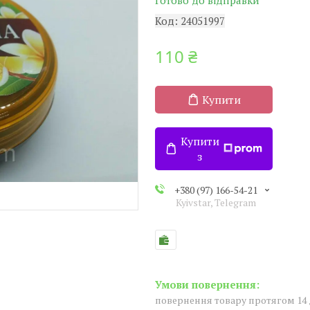
Готово до відправки
Код:
24051997
110 ₴
Купити
Купити
з
+380 (97) 166-54-21
Kyivstar, Telegram
повернення товару протягом 14