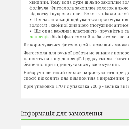
хвилини. Тому вона дуже щільно захоплює воло
фолікула. Фитосмола захоплює волосок нижче р
від воску і цукрових паст. Волосся ніколи не 
Під час аплікації відбувається просочування 
волосся) і хвойної живицею (потужний антисе
Ще одна важлива властивість - зручність в 
депіляцію
бікіні фитосмолой набагато легше, н
Як користуватися фитосмолой в домашніх умовах 
Фитосмола для ручної роботи не вимагає попередн
наносять на зону депіляції. Грудку смоли - бага
безпечно при індивідуальному застосуванні.
Найзручніше такий смолою користуватися при д
спосіб підходить для ділянок тіла з вираженим "
Крім упаковки 170 г є упаковка 700 р - велика ви
Інформація для замовлення