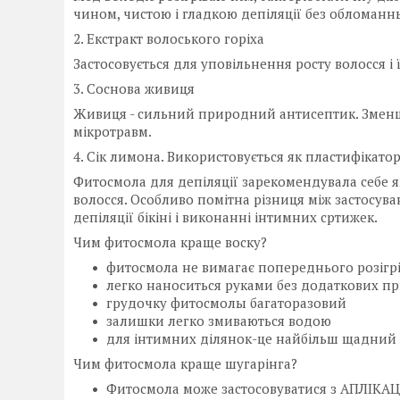
чином, чистою і гладкою депіляції без обломанн
2. Екстракт волоського горіха
Застосовується для уповільнення росту волосся і
3. Соснова живиця
Живиця - сильний природний антисептик. Зменш
мікротравм.
4. Сік лимона. Використовується як пластифікат
Фитосмола для депіляції зарекомендувала себе я
волосся. Особливо помітна різниця між застосув
депіляції бікіні і виконанні інтимних сртижек.
Чим фитосмола краще воску?
фитосмола не вимагає попереднього розігр
легко наноситься руками без додаткових п
грудочку фитосмолы багаторазовий
залишки легко змиваються водою
для інтимних ділянок-це найбільш щадний 
Чим фитосмола краще шугарінга?
Фитосмола може застосовуватися з АПЛІКАЦІ