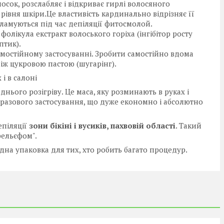
сок, розслабляє і відкриває гирлі волосяного
івня шкіри.Це властивість кардинально відрізняє її
обламуються під час депіляції фитосмолой.
фолікула екстракт волоського горіха (інгібітор росту
птик).
самостійному застосуванні. Зробити самостійно вдома
іж цукровою пастою (шугарінг).
і в салоні
ього розігріву. Це маса, яку розминають в руках і
торазового застосування, що дуже економно і абсолютно
епіляції
зони бікіні і вусиків, пахвовій області
. Такий
рельєфом".
гідна упаковка для тих, хто робить багато процедур.