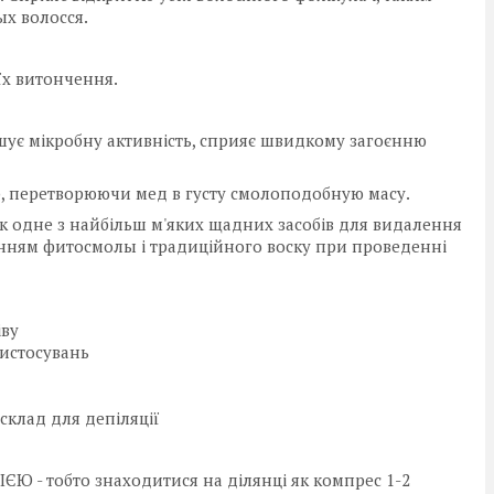
ых волосся.
 їх витончення.
ує мікробну активність, сприяє швидкому загоєнню
ор, перетворюючи мед в густу смолоподобную масу.
к одне з найбільш м'яких щадних засобів для видалення
анням фитосмолы і традиційного воску при проведенні
іву
ристосувань
склад для депіляції
ЄЮ - тобто знаходитися на ділянці як компрес 1-2