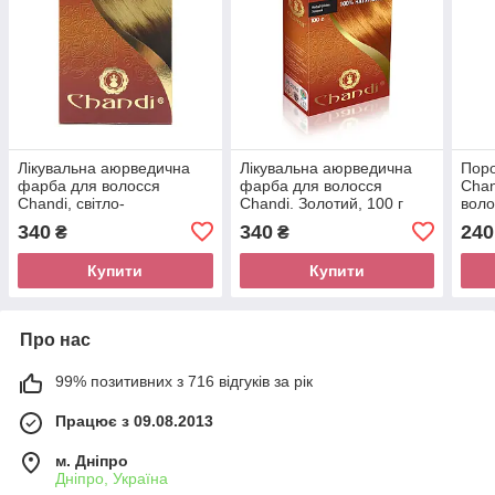
Лікувальна аюрведична
Лікувальна аюрведична
Поро
фарба для волосся
фарба для волосся
Chan
Chandi, світло-
Chandi. Золотий, 100 г
воло
коричневий, 100 г
340
340
240
₴
₴
Купити
Купити
Про нас
99% позитивних з 716 відгуків за рік
Працює з 09.08.2013
м. Дніпро
Дніпро, Україна