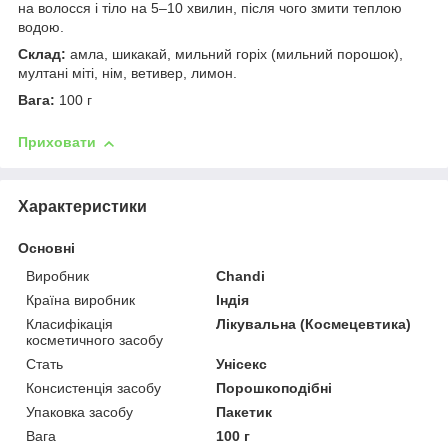
на волосся і тіло на 5–10 хвилин, після чого змити теплою
водою.
Склад:
амла, шикакай, мильний горіх (мильний порошок),
мултані міті, нім, ветивер, лимон.
Вага:
100 г
Приховати
Характеристики
Основні
Виробник
Chandi
Країна виробник
Індія
Класифікація
Лікувальна (Космецевтика)
косметичного засобу
Стать
Унісекс
Консистенція засобу
Порошкоподібні
Упаковка засобу
Пакетик
Вага
100 г