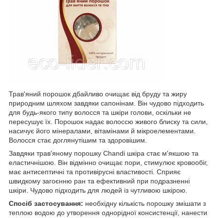
Трав'яний порошок дбайливо очищає від бруду та жиру
природним шляхом завдяки сапонінам. Він чудово підходить
для будь-якого типу волосся та шкіри голови, оскільки не
пересушує їх. Порошок надає волоссю живого блиску та сили,
насичує його мінералами, вітамінами й мікроелементами.
Волосся стає доглянутішим та здоровішим.
Завдяки трав'яному порошку Chandi шкіра стає м'якшою та
еластичнішою. Він відмінно очищає пори, стимулює кровообіг,
має антисептичні та противірусні властивості. Сприяє
швидкому загоєнню ран та ефективний при подразненні
шкіри. Чудово підходить для людей із чутливою шкірою.
Спосіб застосування:
необхідну кількість порошку змішати з
теплою водою до утворення однорідної консистенції, нанести