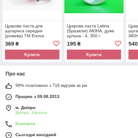
Цукрова паста для
Цукрова паста Latina
Цукр
шугарінга середня
(Бразилія) АЮНА, дуже
шуга
(рожева) TM Enova
щільна - 4, 350 г
АЮНА
369
195
540
₴
₴
Купити
Купити
Про нас
99% позитивних з 716 відгуків за рік
Працює з 09.08.2013
м. Дніпро
Дніпро, Україна
Контакти
Сьогодні вихідний