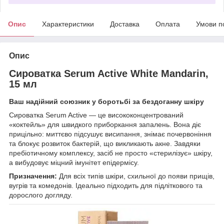
Опис
Характеристики
Доставка
Оплата
Умови п
Опис
Сироватка Serum Active White Mandarin,
15 мл
Ваш надійний союзник у боротьбі за бездоганну шкіру
Сироватка Serum Active — це висококонцентрований
«коктейль» для швидкого приборкання запалень. Вона діє
прицільно: миттєво підсушує висипання, знімає почервоніння
та блокує розвиток бактерій, що викликають акне. Завдяки
пребіотичному комплексу, засіб не просто «стерилізує» шкіру,
а вибудовує міцний імунітет епідермісу.
Призначення:
Для всіх типів шкіри, схильної до появи прищів,
вугрів та комедонів. Ідеально підходить для підліткового та
дорослого догляду.