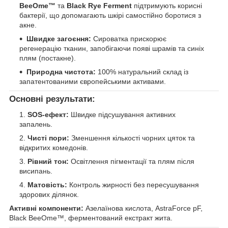
BeeOme™
та
Black Rye Ferment
підтримують корисні
бактерії, що допомагають шкірі самостійно боротися з
акне.
Швидке загоєння:
Сироватка прискорює
регенерацію тканин, запобігаючи появі шрамів та синіх
плям (постакне).
Природна чистота:
100% натуральний склад із
запатентованими європейськими активами.
Основні результати:
SOS-ефект:
Швидке підсушування активних
запалень.
Чисті пори:
Зменшення кількості чорних цяток та
відкритих комедонів.
Рівний тон:
Освітлення пігментації та плям після
висипань.
Матовість:
Контроль жирності без пересушування
здорових ділянок.
Активні компоненти:
Азелаїнова кислота, AstraForce pF,
Black BeeOme™, ферментований екстракт жита.