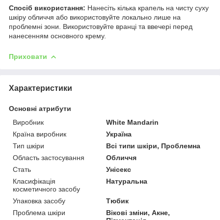
Спосіб використання:
Нанесіть кілька крапель на чисту суху
шкіру обличчя або використовуйте локально лише на
проблемні зони. Використовуйте вранці та ввечері перед
нанесенням основного крему.
Приховати
Характеристики
Основні атрибути
Виробник
White Mandarin
Країна виробник
Україна
Тип шкіри
Всі типи шкіри, Проблемна
Область застосування
Обличчя
Стать
Унісекс
Класифікація
Натуральна
косметичного засобу
Упаковка засобу
Тюбик
Проблема шкіри
Вікові зміни, Акне,