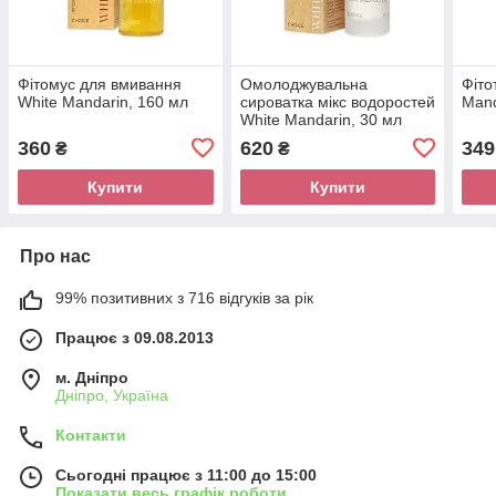
Фітомус для вмивання
Омолоджувальна
Фіто
White Mandarin, 160 мл
сироватка мікс водоростей
Mand
White Mandarin, 30 мл
360
620
349
₴
₴
Купити
Купити
Про нас
99% позитивних з 716 відгуків за рік
Працює з 09.08.2013
м. Дніпро
Дніпро, Україна
Контакти
Сьогодні працює з 11:00 до 15:00
Показати весь графік роботи