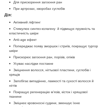
Для прискорення загоєння ран
При артрозах, хворобах суглобів
Дія:
Активний ліфтинг
Стимулює синтез колагену й підвищує пружність та
еластичність шкіри
Anti-age ефект
Попереджає появу зморшок і стриїв, покращує тургор
шкіри
Прискорює загоєння ран, порізів, опіків
Усуває наслідки постакне
Зміцнення волосся, нігтьової пластини, суглобів і
хрящів
Запобігає випадінню, ламкості та сухості волосся й
нігтів
Покращує регенерацію м'язів, кісток і хрящової
тканини
Зміцнює кровоносні судини, зменшує їхню