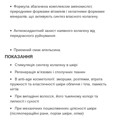
Формула збагачена комплексом амінокислот,
природними формами вітамінів і хелатними формами
мінералів, що активують синтез власного колагену.
Антиоксидантний захист наявного колагену від
передчасного руйнування.
Приємний смак апельсина.
ПОКАЗАННЯ
Стимуляція синтезу колагену в шкірі
Регенерація мʼязових і сполучних тканин
В anti-age косметології: зморшки, розтяжки, втрата
пружності та еластичності шкіри обличчя і тіла, ламкість
нігтів
При випадінні волосся, його тьмяному колорі та
липкості і сухості
При механічних пошколженнях цілісності шкіри
(післяопераційні рани, порізи шкіри, опіки)