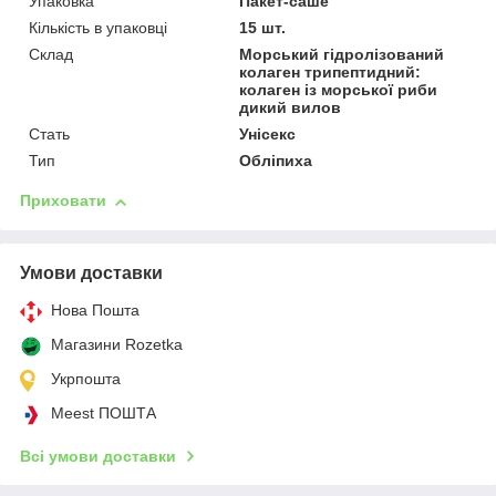
Упаковка
Пакет-саше
Кількість в упаковці
15 шт.
Склад
Морський гідролізований
колаген трипептидний:
колаген із морської риби
дикий вилов
Стать
Унісекс
Тип
Обліпиха
Приховати
Умови доставки
Нова Пошта
Магазини Rozetka
Укрпошта
Meest ПОШТА
Всі умови доставки