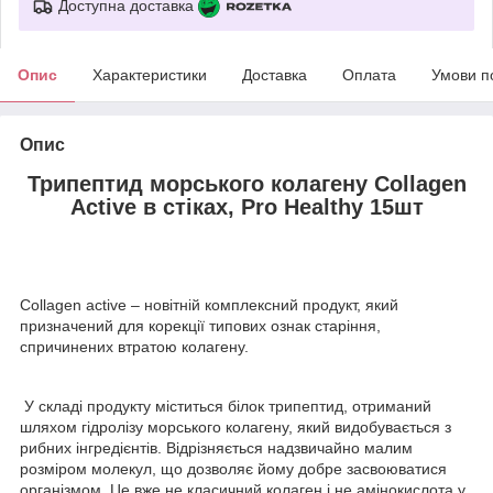
Доступна доставка
Опис
Характеристики
Доставка
Оплата
Умови п
Опис
Трипептид морського колагену Collagen
Active в стіках, Pro Healthy 15шт
Collagen active – новітній комплексний продукт, який
призначений для корекції типових ознак старіння,
спричинених втратою колагену.
У складі продукту міститься білок трипептид, отриманий
шляхом гідролізу морського колагену, який видобувається з
рибних інгредієнтів. Відрізняється надзвичайно малим
розміром молекул, що дозволяє йому добре засвоюватися
організмом. Це вже не класичний колаген і не амінокислота у