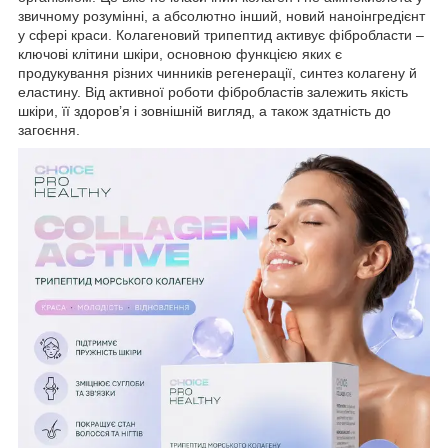
звичному розумінні, а абсолютно інший, новий наноінгредієнт
у сфері краси. Колагеновий трипептид активує фібробласти –
ключові клітини шкіри, основною функцією яких є
продукування різних чинників регенерації, синтез колагену й
еластину. Від активної роботи фібробластів залежить якість
шкіри, її здоров’я і зовнішній вигляд, а також здатність до
загоєння.