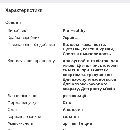
Характеристики
Основні
Виробник
Pro Healthy
Країна виробник
Україна
Призначення біодобавки
Волосы, кожа, ногти,
Суставы, кости и хрящи,
Спорт и выносливость
Застосування препарату
для суглобів та кісток, для
м'язів, Для шкіри, волосся
та нігтів, при заняттях
спортом та тренуваннях,
Для набору м’язової маси,
Для опорно-рухового
апарату, Для росту м'язів
Для поліпшення
регенерації
Форма випуску
Стік
Смак
Апельсин
Корисні речовини
колаген
Амінокислоти
аргінін, Гліцин