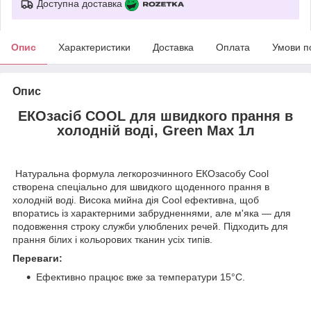
Доступна доставка
Опис
Характеристики
Доставка
Оплата
Умови п
Опис
EКОзасіб COOL для швидкого прання в
холодній воді, Green Max 1л
Натуральна формула легкорозчинного ЕКОзасобу Cool
створена спеціально для швидкого щоденного прання в
холодній воді. Висока мийна дія Cool ефективна, щоб
впоратись із характерними забрудненнями, але м'яка — для
подовження строку служби улюблених речей. Підходить для
прання білих і кольорових тканин усіх типів.
Переваги:
Ефективно працює вже за температури 15°С.