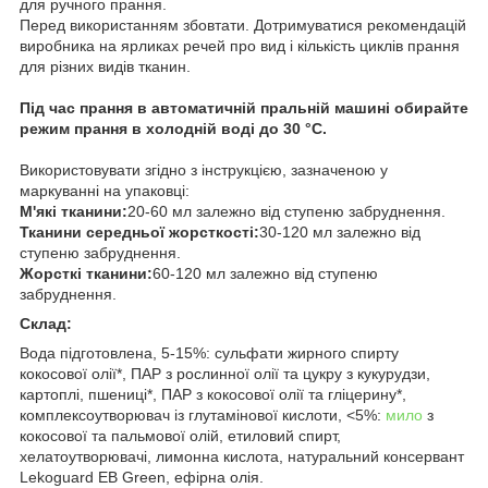
для ручного прання.
Перед використанням збовтати. Дотримуватися рекомендацій
виробника на ярликах речей про вид і кількість циклів прання
для різних видів тканин.
Під час прання в автоматичній пральній машині обирайте
режим прання в холодній воді до 30 °C.
Використовувати згідно з інструкцією, зазначеною у
маркуванні на упаковці:
М'які тканини:
20-60 мл залежно від ступеню забруднення.
Тканини середньої жорсткості:
30-120 мл залежно від
ступеню забруднення.
Жорсткі тканини:
60-120 мл залежно від ступеню
забруднення.
Склад:
Вода підготовлена, 5-15%: сульфати жирного спирту
кокосової олії*, ПАР з рослинної олії та цукру з кукурудзи,
картоплі, пшениці*, ПАР з кокосової олії та гліцерину*,
комплексоутворювач із глутамінової кислоти, <5%:
мило
з
кокосової та пальмової олій, етиловий спирт,
хелатоутворювачі, лимонна кислота, натуральний консервант
Lekoguard EB Green, ефірна олія.