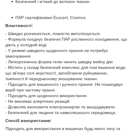
Безпечний і м’який до волокон тканин.
ПАР сертифіковані Ecocert, Cosmos.
Властивості:
- Швидко розчиняється, повністю виполіскується.
- Формула поєднує безпечні ПАР рослинного походження, що
діють у холодній воді.
- У режимі швидкого щоденного прання не потребує
замочування.
- Легкорозчинна форма гелю чинить швидку мийну дію.
- Містить у складі безпечний комплекс для пом’якшення води,
що зв’язує солі жорсткості, запобігаючи руйнуванню,
тьмяності й передчасному зношуванню тканин.
- Підходить для машинного і ручного прання. Не пошкоджує
виріб при частому пранні.
- Підходить для щоденного використання.
- Не викликає алергічних реакцій.
- Дозволяє економити електроенергію та заощаджувати.
- Безпечний для людини та навколишнього середовища.
Спосіб використання:
Підходить для використання в машинах будь-якого типу та