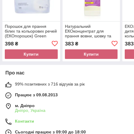
Порошок для прання
Натуральний
EКОз
білих та кольорових речей
EКОконцентрат для
дитя
(ЕКОпорошок) Green
прання вовни, шовку та
коль
max,1 кг
делікатних тканин, Green
Max
398
383
383
₴
₴
Max 1л
Купити
Купити
Про нас
99% позитивних з 716 відгуків за рік
Працює з 09.08.2013
м. Дніпро
Дніпро, Україна
Контакти
Сьогодні працює з 09:00 до 18:00