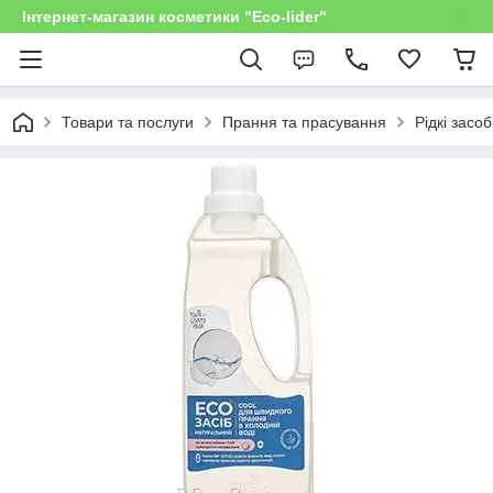
Інтернет-магазин косметики "Eco-lider"
Товари та послуги
Прання та прасування
Рідкі засо