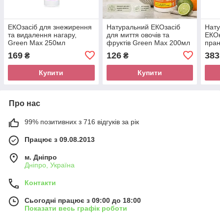
ЕКОзасіб для знежирення
Натуральний EКОзасіб
Нат
та видалення нагару,
для миття овочів та
EКОк
Green Max 250мл
фруктів Green Max 200мл
пран
делі
169
126
383
₴
₴
Max
Купити
Купити
Про нас
99% позитивних з 716 відгуків за рік
Працює з 09.08.2013
м. Дніпро
Дніпро, Україна
Контакти
Сьогодні працює з 09:00 до 18:00
Показати весь графік роботи