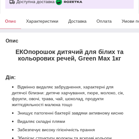
Доступна доставка
Опис
Характеристики
Доставка
Оплата
Умови п
Опис
ЕКОпорошок дитячий для білих та
кольорових речей, Green Max 1кг
Дія:
Відмінно видаляє забруднення, характерні для
дитячої білизни: дитяче харчування, пюре, молоко, сік,
фрукти, овочі, трава, чай, шоколад, продукти
життєдіяльності малюка тощо
Знищує патогенні бактерії завдяки активному кисню
Видаляє складні плями
Забезпечує високу гігієнічність прання
Зберігає структуру волокон та яскраві кольори