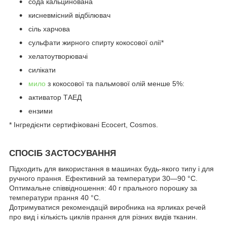
сода кальцинована
кисневмісний відбілювач
сіль харчова
сульфати жирного спирту кокосової олії*
хелатоутворювачі
силікати
мило
з кокосової та пальмової олій менше 5%:
активатор ТАЕД
ензими
* Інгредієнти сертифіковані Ecocert, Cosmos.
СПОСІБ ЗАСТОСУВАННЯ
Підходить для використання в машинах будь-якого типу і для
ручного прання. Ефективний за температури 30—90 °С.
Оптимальне співвідношення: 40 г прального порошку за
температури прання 40 °С.
Дотримуватися рекомендацій виробника на ярликах речей
про вид і кількість циклів прання для різних видів тканин.