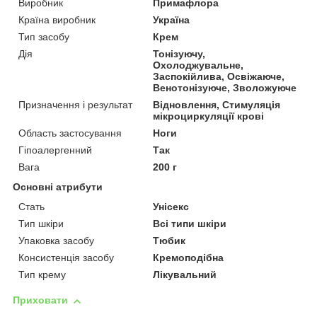
Виробник
Примафлора
Країна виробник
Україна
Тип засобу
Крем
Дія
Тонізуючу,
Охолоджувальне,
Заспокійлива, Освіжаюче,
Венотонізуюче, Зволожуюче
Призначення і результат
Відновлення, Стимуляція
мікроциркуляції крові
Область застосування
Ноги
Гіпоалергенний
Так
Вага
200 г
Основні атрибути
Стать
Унісекс
Тип шкіри
Всі типи шкіри
Упаковка засобу
Тюбик
Консистенція засобу
Кремоподібна
Тип крему
Лікувальний
Приховати