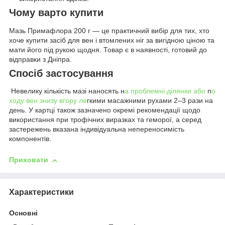
Чому варто купити
Мазь Примафлора 200 г — це практичний вибір для тих, хто
хоче купити засіб для вен і втомлених ніг за вигідною ціною та
мати його під рукою щодня. Товар є в наявності, готовий до
відправки з Дніпра.
Спосіб застосування
Невелику кількість мазі наносять н
а проблемні ділянки або
п
о
ходу вен знизу вгору ле
гкими масажними рухами 2–3 рази на
день. У картці також зазначено окремі рекомендації щодо
використання при трофічних виразках та геморої, а серед
застережень вказана індивідуальна непереносимість
компонентів.
Приховати
Характеристики
Основні